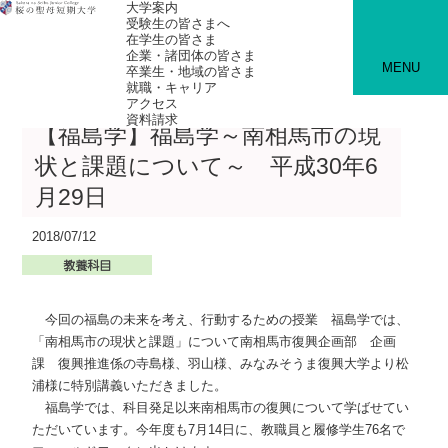
大学案内
受験生の皆さまへ
在学生の皆さま
企業・諸団体の皆さま
MENU
卒業生・地域の皆さま
就職・キャリア
アクセス
資料請求
【福島学】福島学～南相馬市の現
状と課題について～ 平成30年6
月29日
2018/07/12
今回の福島の未来を考え、行動するための授業 福島学では、
「南相馬市の現状と課題」について南相馬市復興企画部 企画
課 復興推進係の寺島様、羽山様、みなみそうま復興大学より松
浦様に特別講義いただきました。
福島学では、科目発足以来南相馬市の復興について学ばせてい
ただいています。今年度も7月14日に、教職員と履修学生76名で