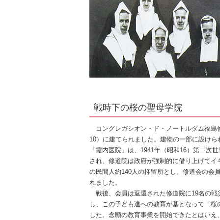
戦時下の桜の聖母学院
コングレガシオン・ド・ノートルダム福島修道
10）に建てられました。建物の一部に設けら
「霞内医院」は、1941年（昭和16）第二次
され、修道院は政府が強制的に借り上げてイ
の民間人約140人の抑留所とし、修道会の会
れました。
戦後、会員は返還された修道院に19名の戦
し、この子ども達への教育が基となって「桜
した。念願の教育事業を開始できたとはいえ