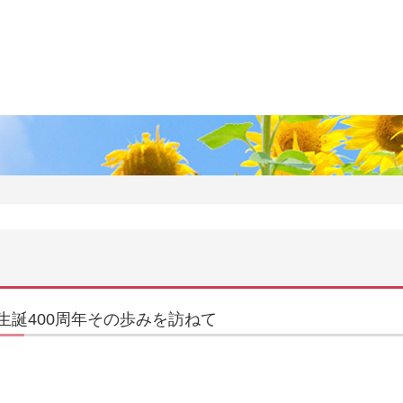
ま
ま
生誕400周年その歩みを訪ねて