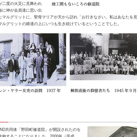
が二度の火災に見舞われ
毎に神が会員達に思い出
たマルグリットに、聖母マリアが天から訪れ「お行きなさい。私はあなたを
マルグリットの娘達の上にいつも生き続けているということでした。
CND共同体「野田町修道院」が開設されたのを
称することになりました。2000年（平成