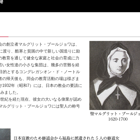
会の創立者マルグリット・ブールジョワは、
ダに渡り、酷寒と貧困の中で新しい国造りに励
の教育を通して健全な家庭と社会の育成に力
若い女性達の小さな集団は、幾多の苦難を経
を目的とするコングレガシオン・ド・ノートル
者の帰天後も、同会の教育活動の場は様ざま
1932年（昭和7）には、日本の教会の要請に
踏みました。
世紀を経た現在、彼女の大いなる偉業が認め
、マルグリット・ブールジョワには聖人の称号