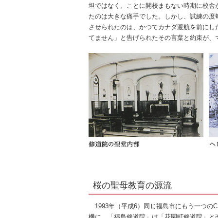
坦ではなく、ことに開校まもない時期に校舎
たのは大きな痛手でした。しかし、試練の度
させられたのは、かつてカナダ渡航を前にし
てません」と告げられたその言葉と約束が、
桜の聖母教育の源流
1993年（平成6）同じ福島市にもう一つの
機に、「福島修道院」は「花園町修道院」と改