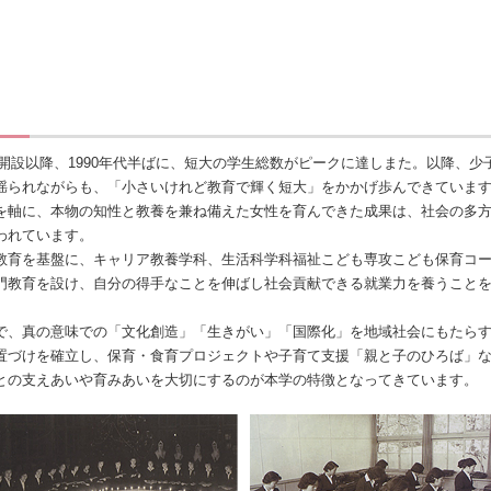
開設以降、1990年代半ばに、短大の学生総数がピークに達しまた。以降、少
揺られながらも、「小さいけれど教育で輝く短大」をかかげ歩んできていま
を軸に、本物の知性と教養を兼ね備えた女性を育んできた成果は、社会の多
われています。
育を基盤に、キャリア教養学科、生活科学科福祉こども専攻こども保育コ
門教育を設け、自分の得手なことを伸ばし社会貢献できる就業力を養うこと
、真の意味での「文化創造」「生きがい」「国際化」を地域社会にもたら
置づけを確立し、保育・食育プロジェクトや子育て支援「親と子のひろば」
との支えあいや育みあいを大切にするのが本学の特徴となってきています。