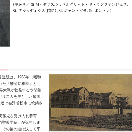
院は、1935年（昭和
れた「雛菊幼稚園」と
世界大戦が勃発するや閉鎖
ギリス人を主とした敵国
員達は会津若松市に軟禁さ
災孤児を受け入れ養育
の聖母学院」が誕生しま
、その後の道は決して平