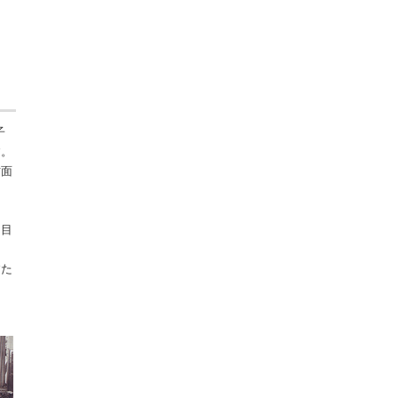
子
す。
方面
ー
を目
すた
な