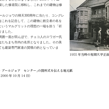
新築した修道院に移転し、これまでの建物は修
。
ールジョワの帰天300周年に当たり、コングレ
はこれを記念して、この建物に創立者の名を
というマルグリットの理想の一端を担う「祈
りました。
周囲一面が田んぼで、チェコ人のスワガー氏
はたちまち市内の名所となりました。その美
ても建築専門家達の賛嘆の的となっていま