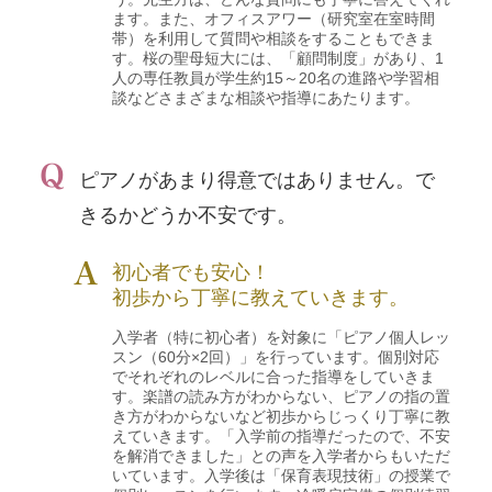
ます。また、オフィスアワー（研究室在室時間
帯）を利用して質問や相談をすることもできま
す。桜の聖母短大には、「顧問制度」があり、1
人の専任教員が学生約15～20名の進路や学習相
談などさまざまな相談や指導にあたります。
ピアノがあまり得意ではありません。で
きるかどうか不安です。
初心者でも安心！
初歩から丁寧に教えていきます。
入学者（特に初心者）を対象に「ピアノ個人レッ
スン（60分×2回）」を行っています。個別対応
でそれぞれのレベルに合った指導をしていきま
す。楽譜の読み方がわからない、ピアノの指の置
き方がわからないなど初歩からじっくり丁寧に教
えていきます。「入学前の指導だったので、不安
を解消できました」との声を入学者からもいただ
いています。入学後は「保育表現技術」の授業で