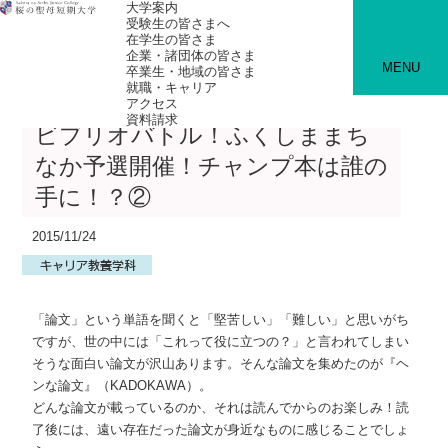
大学案内
受験生の皆さまへ
在学生の皆さま
企業・諸団体の皆さま
MENU
卒業生・地域の皆さま
就職・キャリア
アクセス
資料請求
ビブリオバトル！ふくしままち
なか予選開催！チャンプ本は誰の
手に！？②
2015/11/24
「論文」という単語を聞くと「堅苦しい」「難しい」と思いがち
ですが、世の中には「これって役に立つの？」と言われてしまい
そうな面白い論文が沢山あります。そんな論文を集めたのが『ヘ
ンな論文』（KADOKAWA）。
どんな論文が載っているのか、それは読んでからのお楽しみ！読
了後には、遠い存在だった論文が身近なものに感じることでしょ