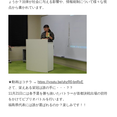
ょうか？法律が社会に与える影響や、情報統制について様々な視
点から書かれています。
★動画はコチラ →
https://youtu.be/uhzR0-bnRxE
さて、栄えある栄冠は誰の手に・・・？？
11月21日には各予選を勝ち抜いたバトラーが首都決戦出場の切符
をかけてビブリオバトルを行います。
福島県代表には誰が選ばれるのか？楽しみです！！