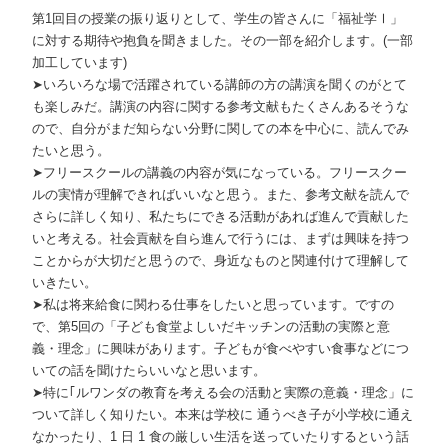
第1回目の授業の振り返りとして、学生の皆さんに「福祉学Ⅰ」
に対する期待や抱負を聞きました。その一部を紹介します。(一部
加工しています)
➤いろいろな場で活躍されている講師の方の講演を聞くのがとて
も楽しみだ。講演の内容に関する参考文献もたくさんあるそうな
ので、自分がまだ知らない分野に関しての本を中心に、読んでみ
たいと思う。
➤フリースクールの講義の内容が気になっている。フリースクー
ルの実情が理解できればいいなと思う。また、参考文献を読んで
さらに詳しく知り、私たちにできる活動があれば進んで貢献した
いと考える。社会貢献を自ら進んで行うには、まずは興味を持つ
ことからが大切だと思うので、身近なものと関連付けて理解して
いきたい。
➤私は将来給食に関わる仕事をしたいと思っています。ですの
で、第5回の「子ども食堂よしいだキッチンの活動の実際と意
義・理念」に興味があります。子どもが食べやすい食事などにつ
いての話を聞けたらいいなと思います。
➤特に｢ルワンダの教育を考える会の活動と実際の意義・理念」に
ついて詳しく知りたい。本来は学校に 通うべき子が小学校に通え
なかったり、1 日 1 食の厳しい生活を送っていたりするという話