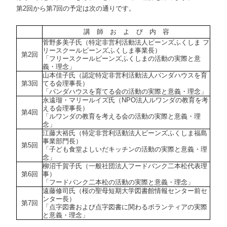
第2回から第7回の予定は次の通りです。
講 師 お よ び 内 容
菅野多美子氏（特定非営利活動法人ビーンズふくしま フ
リースクールビーンズふくしま事業長）
第2回
「フリースクールビーンズふくしまの活動の実際と意
義・理念」
山本佳子氏（認定特定非営利活動法人パンダハウスを育
第3回
てる会理事長）
「パンダハウスを育てる会の活動の実際と意義・理念」
永遠瑠・マリールイズ氏（NPO法人ルワンダの教育を考
える会理事長）
第4回
「ルワンダの教育を考える会の活動の実際と意義・理
念」
江藤大裕氏（特定非営利活動法人ビーンズふくしま福島
事業部門長）
第5回
「子ども食堂よしいだキッチンの活動の実際と意義・理
念」
柳沼千賀子氏（一般社団法人フードバンク二本松代表理
第6回
事）
「フードバンク二本松の活動の実際と意義・理念」
遠藤修司氏（桜の聖母短期大学図書館情報センター前セ
ンター長）
第7回
「点字図書および点字図書に関わるボランティアの実際
と意義・理念」