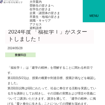
大学案内
受験生の皆さまへ
在学生の皆さま
企業・諸団体の皆さま
MENU
卒業生・地域の皆さま
就職・キャリア
アクセス
資料請求
2024年度 「福祉学Ⅰ」がスター
トしました！
2024/05/28
「福祉学Ⅰ」は「建学の精神」を理解することに関わる科目で
す。
第1回目(5/21)は、授業の概要や到達目標、授業計画などを確認し
ました。
第2回目以降は6回にわたって、社会に奉仕する活動を実践してい
る方を講師としてお招きし、その活動の実際および理念や意義に
ついてご講演いただきます。講演を通して、「建学の精神」に掲
げる「愛と奉仕に生きる」ことについての理解を深めます。