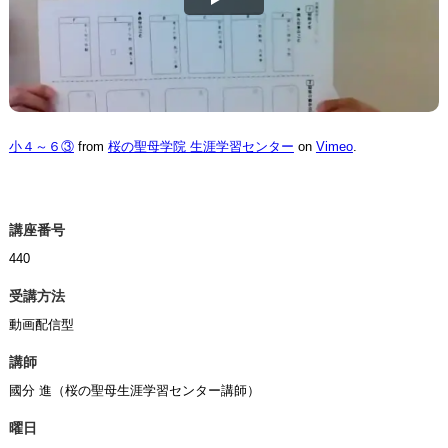
小４～６③
from
桜の聖母学院 生涯学習センター
on
Vimeo
.
講座番号
440
受講方法
動画配信型
講師
國分 進（桜の聖母生涯学習センター講師）
曜日