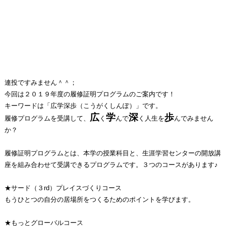
連投ですみません＾＾；
今回は２０１９年度の履修証明プログラムのご案内です！
キーワードは「広学深歩（こうがくしんぽ）」です。
広
学
深
歩
履修プログラムを受講して、
く
んで
く人生を
んでみません
か？
履修証明プログラムとは、本学の授業科目と、生涯学習センターの開放講
座を組み合わせて受講できるプログラムです。３つのコースがあります♪
★サード（３rd）プレイスづくりコース
もうひとつの自分の居場所をつくるためのポイントを学びます。
★もっとグローバルコース