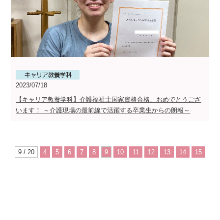
2023/07/18
【キャリア教養学科】介護福祉士国家資格合格、おめでとうござ
います！ ～介護現場の最前線で活躍する卒業生からの朗報～
9 / 20
4
5
6
7
8
9
10
11
12
13
14
15