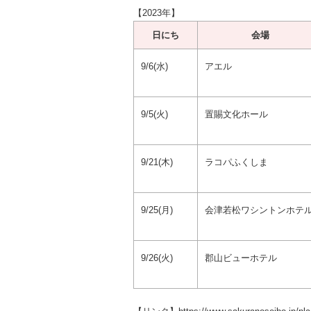
【2023年】
日にち
会場
9/6(水)
アエル
9/5(火)
置賜文化ホール
9/21(木)
ラコパふくしま
9/25(月)
会津若松ワシントンホテ
9/26(火)
郡山ビューホテル