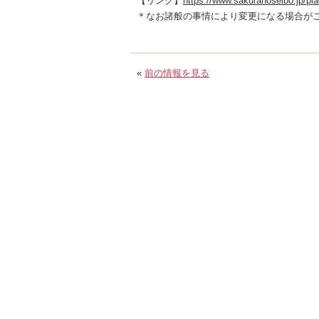
【リンク】
https://www.sakuranoseibo.jp/pla
＊なお諸般の事情により変更になる場合が
«
前の情報を見る