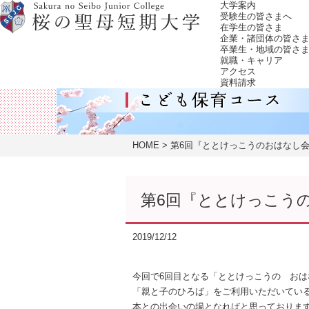
大学案内
受験生の皆さまへ
在学生の皆さま
企業・諸団体の皆さ
卒業生・地域の皆さ
就職・キャリア
アクセス
資料請求
HOME
第6回『ととけっこうのおはなし
第6回『ととけっこう
2019/12/12
今回で6回目となる「ととけっこうの お
「親と子のひろば」をご利用いただいてい
本との出会いの場となればと思っておりま