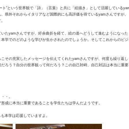
ート”という世界観で「詩」（言葉）と共に「絵描き」として活躍しているya
、県外それからイタリアなど国際的にも高評価を得ているyamさんですが、
す。
いたyamさんですが、紆余曲折を経て、絵の道へどうして進むようになった
、本学でのどのような学びが生かされたのでしょうか。そしてこれからのビジ
こその充実したメッセージを伝えてくれたyamさんですが、何度も繰り返し
何だろう？自分の世界観って何だろう？この自己対峙、自己対話は本当に重要
・・・。
ア形成に本当に重要であることを学生たちは学んだようです。
らも本学は応援していますよ。