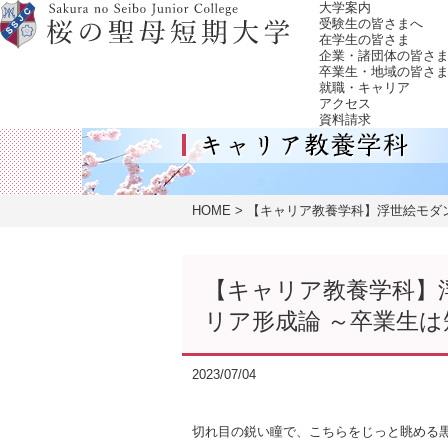
大学案内
受験生の皆さまへ
在学生の皆さま
企業・諸団体の皆さ
卒業生・地域の皆さ
就職・キャリア
アクセス
資料請求
HOME
【キャリア教養学科】浮世絵モダ
【キャリア教養学科】
リア形成論 ～卒業生
2023/07/04
切れ目の鋭い瞳で、こちらをじっと眺める