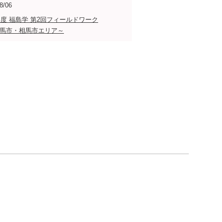
8/06
5年度 福島学 第2回フィールドワーク
馬市・相馬市エリア～