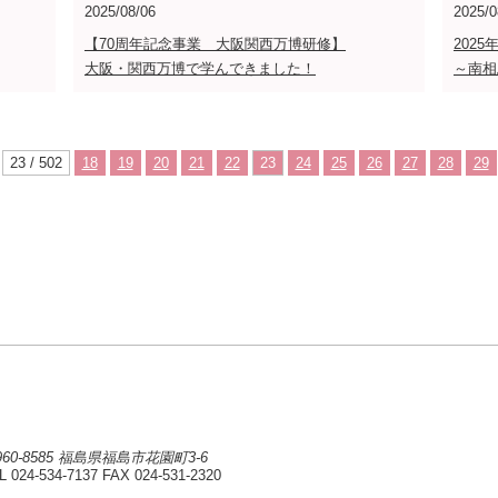
2025/08/06
2025/0
【70周年記念事業 大阪関西万博研修】
202
大阪・関西万博で学んできました！
～南相
23 / 502
18
19
20
21
22
23
24
25
26
27
28
29
960-8585 福島県福島市花園町3-6
L 024-534-7137
FAX 024-531-2320