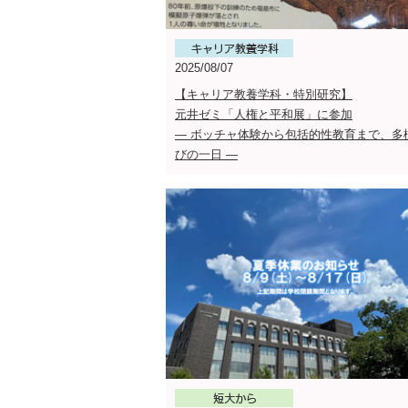
2025/08/07
【キャリア教養学科・特別研究】
元井ゼミ「人権と平和展」に参加
― ボッチャ体験から包括的性教育まで、多
びの一日 ―